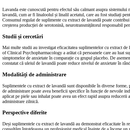
Lavanda este cunoscută pentru efectul său calmant asupra sistemului n
lavandă, cum ar fi linaloolul și linalil acetatul, care au fost studiați pe
Consumul regulat de suplimente cu extract de lavandă poate contribui la
creșterea producției de serotonină, neurotransmițătorul responsabil pen
Studii și cercetări
Mai multe studii au investigat eficacitatea suplimentelor cu extract de 
of Clinical Psychopharmacology a arătat că persoanele care au luat su
simptomelor de anxietate în comparație cu grupul placebo. De asemenea
constatat că uleiul de lavandă poate reduce nivelul de anxietate în rân
Modalități de administrare
Suplimentele cu extract de lavandă sunt disponibile în diverse forme, 
de administrare poate avea beneficii specifice în funcție de nevoile i
aplicat pe piele sau inhalat poate avea un efect rapid asupra reducerii 
administrare zilnică.
Perspective diferite
Deși suplimentele cu extract de lavandă au demonstrat eficacitate în re
consultăm întotdeauna un profesionist medical înainte de a începe un