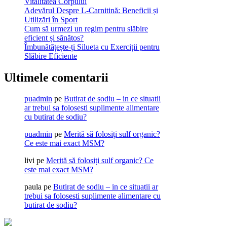
Vitalitatea Corpului
Adevărul Despre L-Carnitină: Beneficii și
Utilizări în Sport
Cum să urmezi un regim pentru slăbire
eficient și sănătos?
Îmbunătățește-ți Silueta cu Exerciții pentru
Slăbire Eficiente
Ultimele comentarii
puadmin
pe
Butirat de sodiu – in ce situatii
ar trebui sa folosesti suplimente alimentare
cu butirat de sodiu?
puadmin
pe
Merită să folosiți sulf organic?
Ce este mai exact MSM?
livi
pe
Merită să folosiți sulf organic? Ce
este mai exact MSM?
paula
pe
Butirat de sodiu – in ce situatii ar
trebui sa folosesti suplimente alimentare cu
butirat de sodiu?