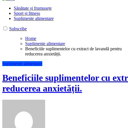
Sportputere
Sport și fitness
Sănătate și frumusețe
Sport și fitness
Suplimente alimentare
Subscribe
Home
Suplimente alimentare
Beneficiile suplimentelor cu extract de lavandă pentru
reducerea anxietății.
Suplimente alimentare
Beneficiile suplimentelor cu ext
reducerea anxietății.