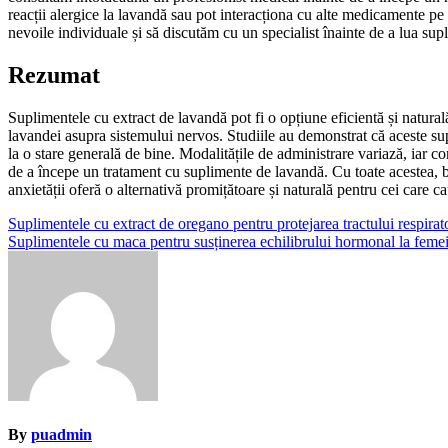
reacții alergice la lavandă sau pot interacționa cu alte medicamente pe 
nevoile individuale și să discutăm cu un specialist înainte de a lua su
Rezumat
Suplimentele cu extract de lavandă pot fi o opțiune eficientă și naturală
lavandei asupra sistemului nervos. Studiile au demonstrat că aceste su
la o stare generală de bine. Modalitățile de administrare variază, iar 
de a începe un tratament cu suplimente de lavandă. Cu toate acestea, b
anxietății oferă o alternativă promițătoare și naturală pentru cei care ca
Navigare
Suplimentele cu extract de oregano pentru protejarea tractului respirato
Suplimentele cu maca pentru susținerea echilibrului hormonal la femei
în
articole
By
puadmin