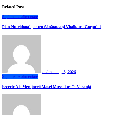
Related Post
Suplimente alimentare
Plan Nutrițional pentru Sănătatea și Vitalitatea Corpului
puadmin
aug. 6, 2026
Suplimente alimentare
Secrete Ale Menținerii Masei Musculare în Vacanță